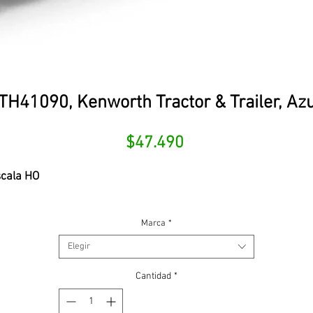
TH41090, Kenworth Tractor & Trailer, Azu
Precio
$47.490
cala HO
Marca
*
Elegir
Cantidad
*