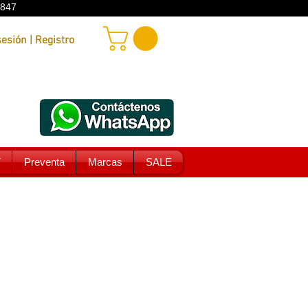
9847
Iniciar sesión | Registro
T
Preventa
Marcas
SALE