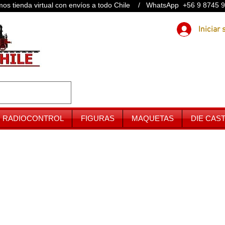
os tienda virtual con envíos a todo Chile / WhatsApp +56 9 8745 
RADIOCONTROL
FIGURAS
MAQUETAS
DIE CAS