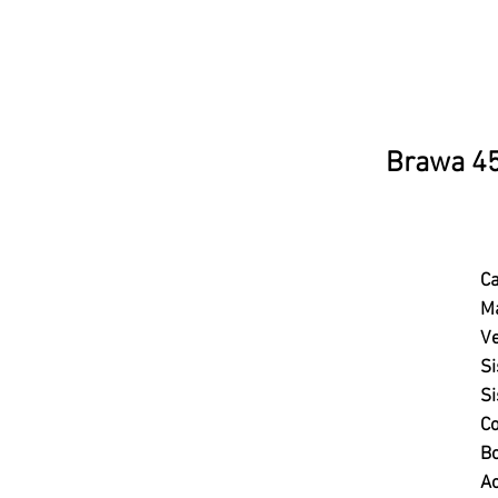
Brawa 45
Ca
Ma
Ve
Si
Si
Co
Bo
A