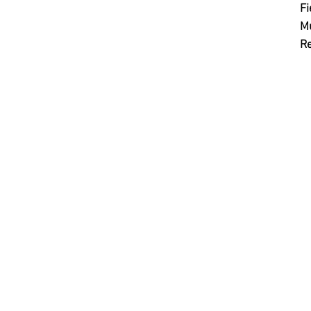
Fi
Mu
R