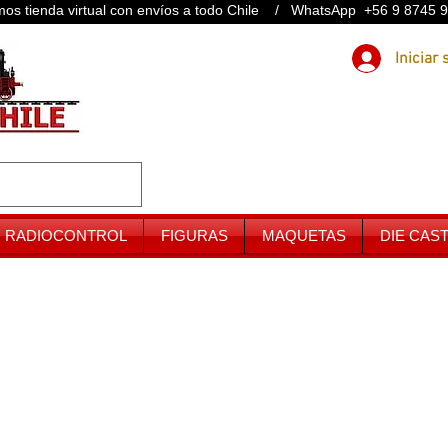
os tienda virtual con envíos a todo Chile / WhatsApp +56 9 8745 
RADIOCONTROL
FIGURAS
MAQUETAS
DIE CAS