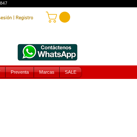
9847
Iniciar sesión | Registro
T
Preventa
Marcas
SALE