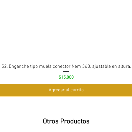
 52, Enganche tipo muela conector Nem 363, ajustable en altura,
Precio
$15.000
Agregar al carrito
Otros Productos