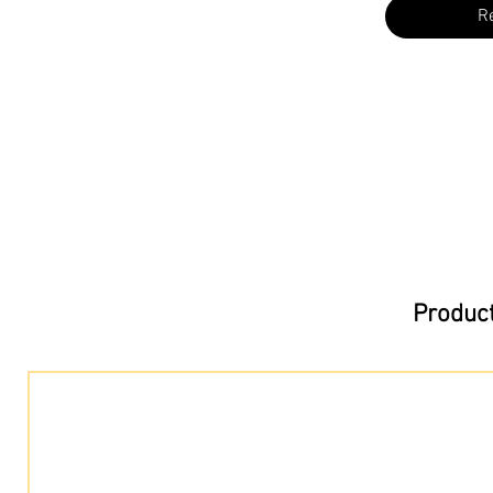
R
Product