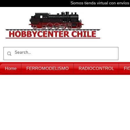
Somos tienda virtual con enví
Home
FERROMODELISMO
RADIOCONTROL
FI