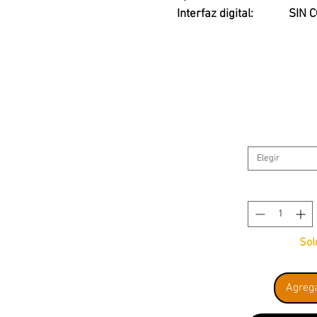
Interfaz digital:
SIN 
Locomotora de vapor serie
Bundesbahn (DB). Época III.
Elegir
Esta clásica locomotora F
gracias a su motor Bühler c
Si bien no posee conector p
Sol
factibilidad de instalación
Agrega