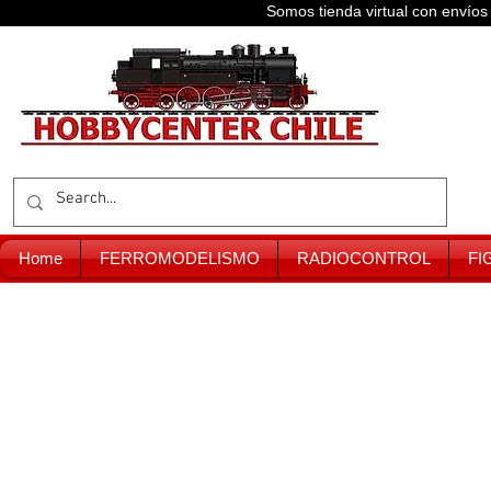
Somos tienda virtual con enví
Home
FERROMODELISMO
RADIOCONTROL
FI