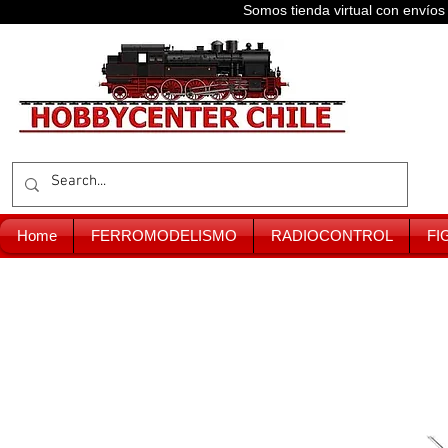
Somos tienda virtual con enví
Home
FERROMODELISMO
RADIOCONTROL
FI