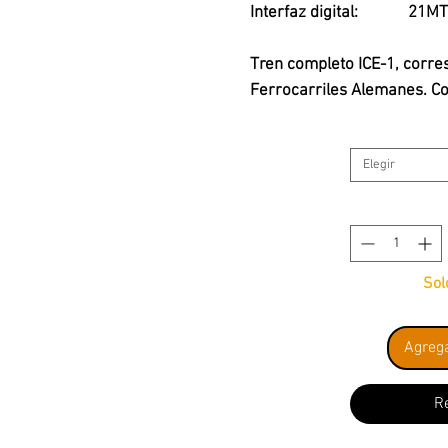
Interfaz digital:
21MT
Tren completo ICE-1, corres
Ferrocarriles Alemanes. C
Este pack se conforma por 
Elegir
LIMA HL1750: DB, juego de 
clase 401, decoración blanc
$220.000.-
LIMA HL4674: DB pack de 3 
Sol
clase + restaurante). Preci
Agrega
LIMA HL4677: DB pack de 2 
+ 2ª clase). Precio referen
R