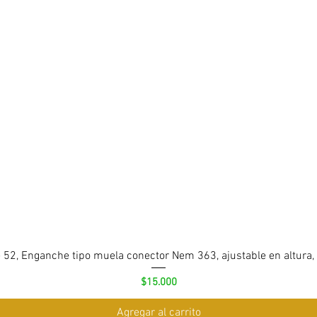
 52, Enganche tipo muela conector Nem 363, ajustable en altura,
Precio
$15.000
Agregar al carrito