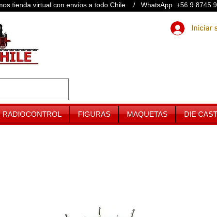
os tienda virtual con envíos a todo Chile / WhatsApp +56 9 8745 
RADIOCONTROL
FIGURAS
MAQUETAS
DIE CAS