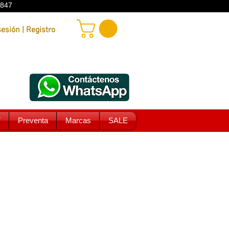
9847
Iniciar sesión | Registro
T
Preventa
Marcas
SALE