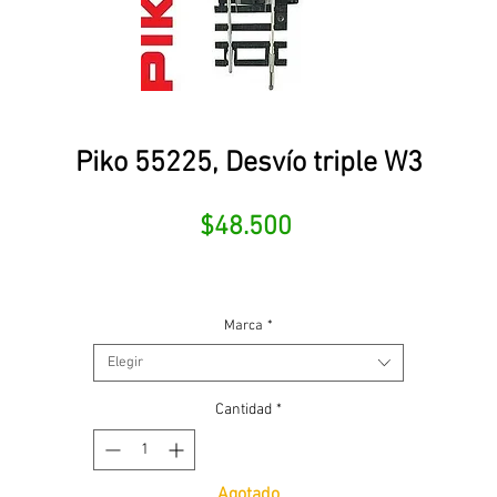
Piko 55225, Desvío triple W3
Precio
$48.500
Marca
*
Elegir
Cantidad
*
Agotado