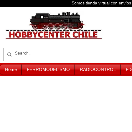
Somos tienda virtual con enví
Home
FERROMODELISMO
RADIOCONTROL
FI