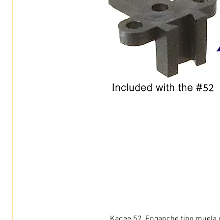
Kadee 52, Enganche tipo muela c