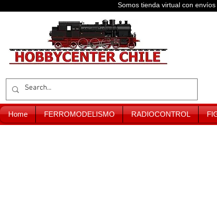
Somos tienda virtual con enví
Home
FERROMODELISMO
RADIOCONTROL
FI