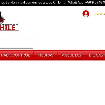
os tienda virtual con envíos a todo Chile / WhatsApp +56 9 8745 
RADIOCONTROL
FIGURAS
MAQUETAS
DIE CAS