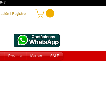
9847
Iniciar sesión | Registro
T
Preventa
Marcas
SALE