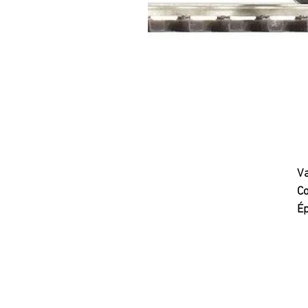
Va
C
Ép