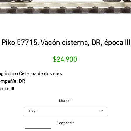
Piko 57715, Vagón cisterna, DR, época III
Precio
$24.900
gón tipo Cisterna de dos ejes.
ompañía: DR
oca: III
Marca
*
Elegir
Cantidad
*