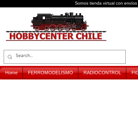
Somos tienda virtual con enví
Home
FERROMODELISMO
RADIOCONTROL
FI