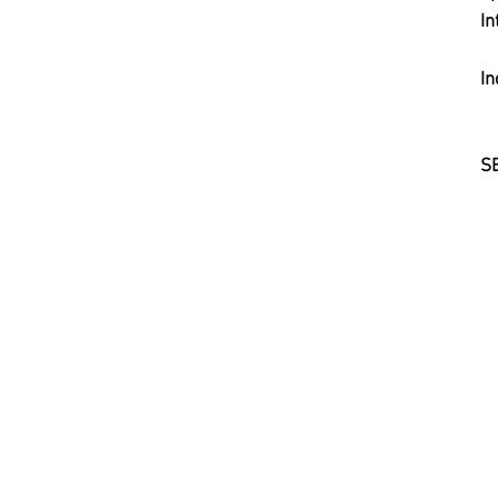
In
In
S
N