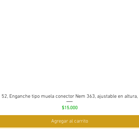
 52, Enganche tipo muela conector Nem 363, ajustable en altura,
Precio
$15.000
Agregar al carrito