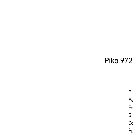
Piko 972
P
Fa
Es
Si
Co
Ép