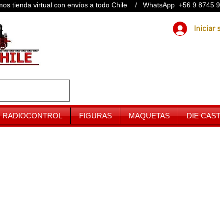
os tienda virtual con envíos a todo Chile / WhatsApp +56 9 8745 
RADIOCONTROL
FIGURAS
MAQUETAS
DIE CAS