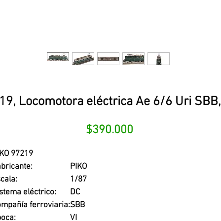
19, Locomotora eléctrica Ae 6/6 Uri SBB,
Precio
$390.000
IKO 97219
bricante:
PIKO
cala:
1/87
stema eléctrico:
DC
mpañía ferroviaria:
SBB
oca:
VI