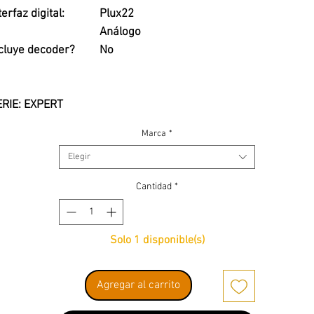
terfaz digital:
Plux22
Análogo
cluye decoder?
No
ERIE: EXPERT
UEVO LANZAMIENTO 2025
Marca
*
Elegir
Cantidad
*
Solo 1 disponible(s)
Agregar al carrito