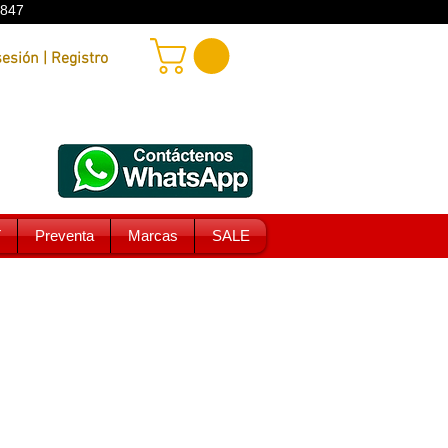
9847
Iniciar sesión | Registro
T
Preventa
Marcas
SALE