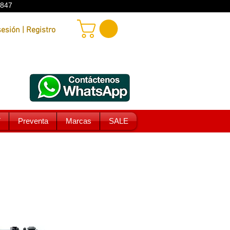
9847
Iniciar sesión | Registro
T
Preventa
Marcas
SALE