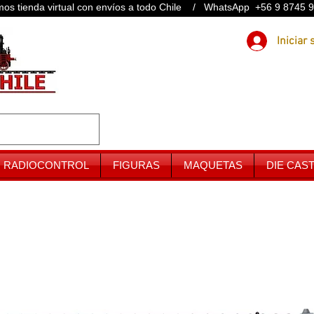
os tienda virtual con envíos a todo Chile / WhatsApp +56 9 8745 
RADIOCONTROL
FIGURAS
MAQUETAS
DIE CAS