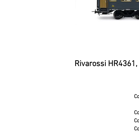
Rivarossi HR4361, 
Co
Co
Co
Co