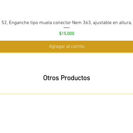
 52, Enganche tipo muela conector Nem 363, ajustable en altura,
Precio
$15.000
Agregar al carrito
Otros Productos