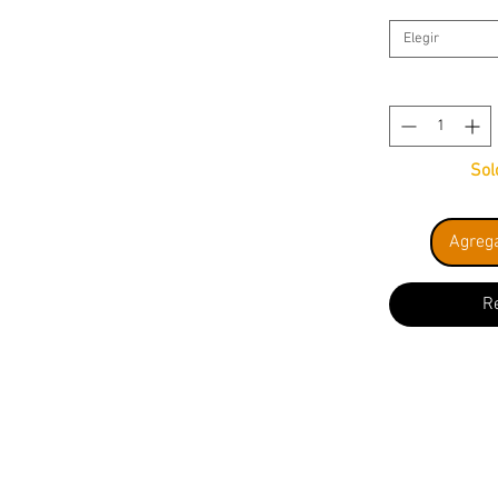
Elegir
Sol
Agrega
R