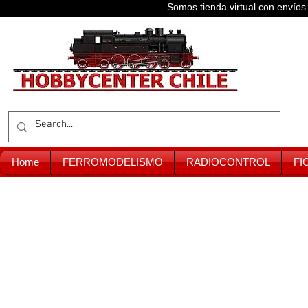
Somos tienda virtual con enví
Home
FERROMODELISMO
RADIOCONTROL
FI