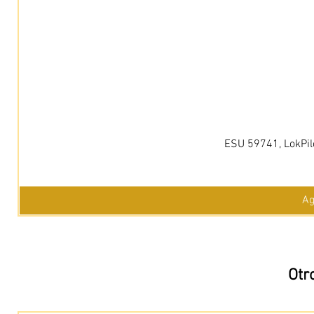
ESU 59741, LokPil
Ag
Otr