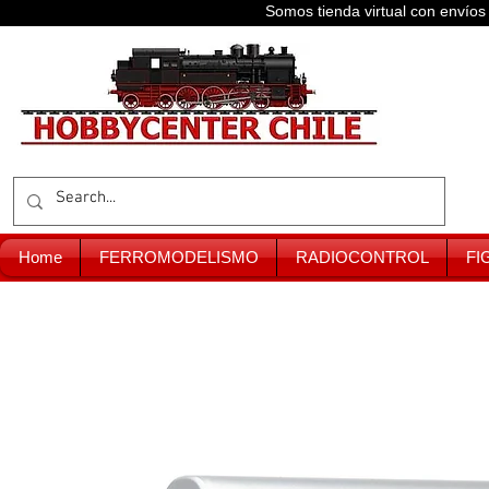
Somos tienda virtual con enví
Home
FERROMODELISMO
RADIOCONTROL
FI