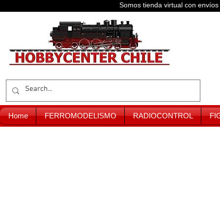
Somos tienda virtual con enví
Home
FERROMODELISMO
RADIOCONTROL
FI