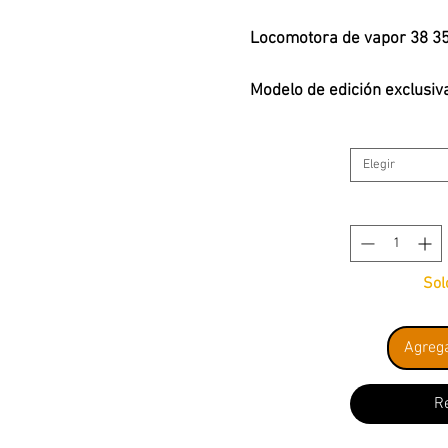
Locomotora de vapor 38 35
Modelo de edición exclusiv
■ Modelo finamente detall
Elegir
separado
■ Caldera de 3 cúpulas, co
arenero y cúpula de vapor
■ Ruedas con radios finos
■ Versión con ténder rema
Sol
■ Con base en los depósit
■ Dos luces traseras solo e
Agrega
■ Con iluminación de la ca
válvulas en modo digital
■ Con auténtico vapor diná
R