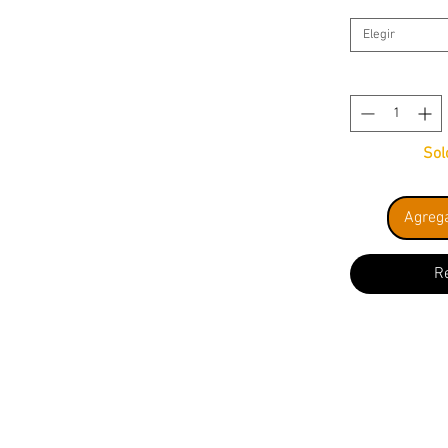
Elegir
Sol
Agrega
R