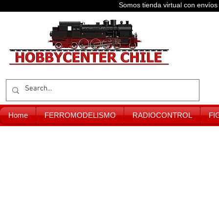
Somos tienda virtual con enví
Home
FERROMODELISMO
RADIOCONTROL
FI