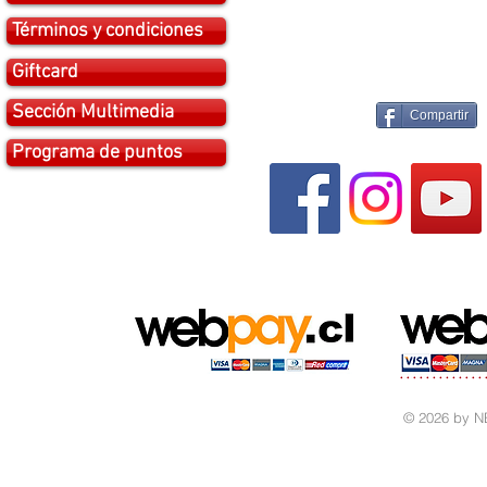
Términos y condiciones
Giftcard
Sección Multimedia
Compartir
Programa de puntos
© 2026 by