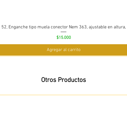
 52, Enganche tipo muela conector Nem 363, ajustable en altura,
Precio
$15.000
Agregar al carrito
Otros Productos