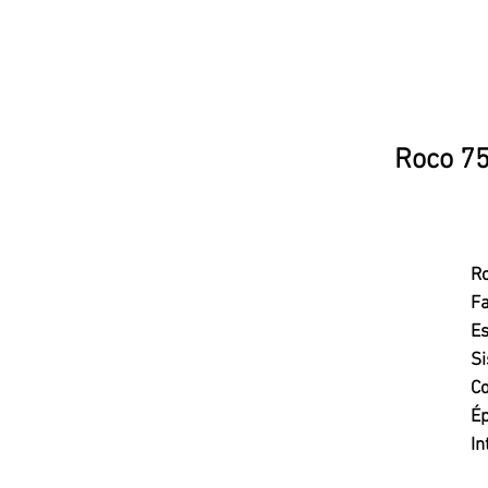
Roco 75
R
Fa
Es
Si
Co
Ép
In