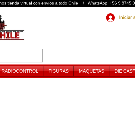
os tienda virtual con envíos a todo Chile / WhatsApp +56 9 8745 
RADIOCONTROL
FIGURAS
MAQUETAS
DIE CAS