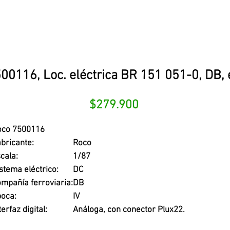
00116, Loc. eléctrica BR 151 051-0, DB, 
Precio
$279.900
oco 7500116
bricante:
Roco
cala:
1/87
stema eléctrico:
DC
mpañía ferroviaria:
DB
oca:
IV
terfaz digital:
Análoga, con conector Plux22.