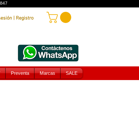
9847
Iniciar sesión | Registro
T
Preventa
Marcas
SALE