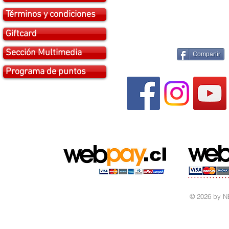
Términos y condiciones
Giftcard
Sección Multimedia
Compartir
Programa de puntos
© 2026 by