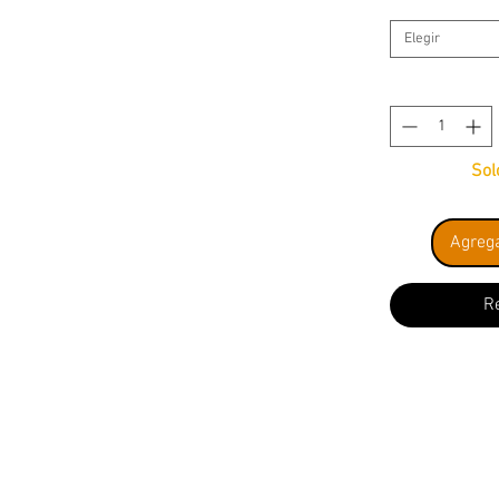
Elegir
Sol
Agrega
R