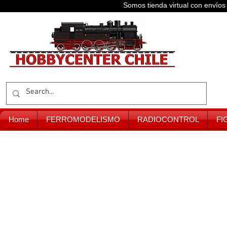
Somos tienda virtual con enví
Home
FERROMODELISMO
RADIOCONTROL
FI