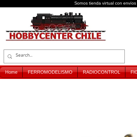
Somos tienda virtual con enví
Home
FERROMODELISMO
RADIOCONTROL
FI