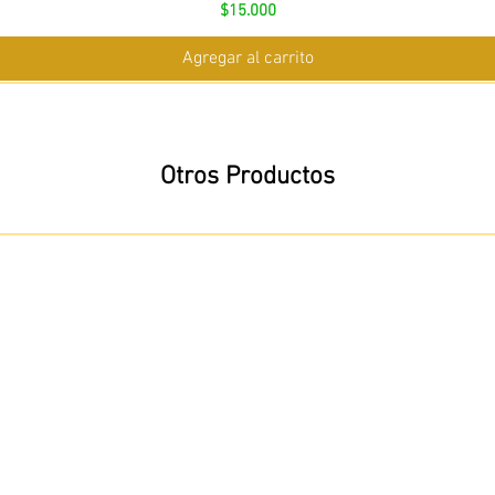
Precio
$15.000
Agregar al carrito
Otros Productos