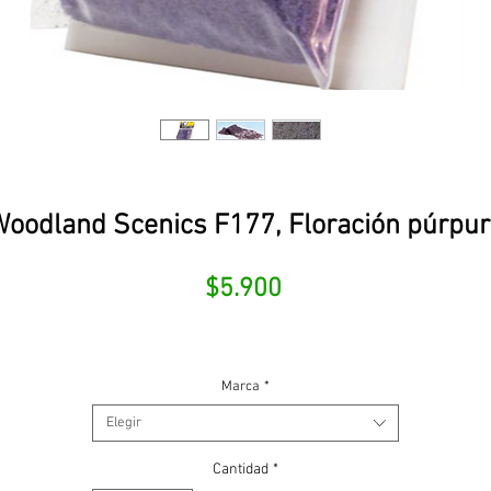
oodland Scenics F177, Floración púrpu
Precio
$5.900
Marca
*
Elegir
Cantidad
*