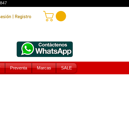
9847
Iniciar sesión | Registro
T
Preventa
Marcas
SALE