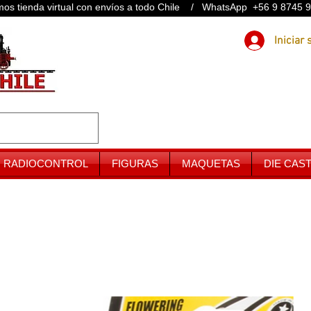
os tienda virtual con envíos a todo Chile / WhatsApp +56 9 8745 
RADIOCONTROL
FIGURAS
MAQUETAS
DIE CAS