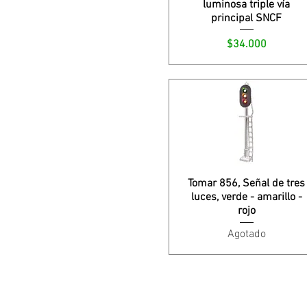
luminosa triple vía
principal SNCF
Precio
$34.000
Tomar 856, Señal de tres
luces, verde - amarillo -
rojo
Agotado