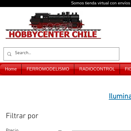
Somos tienda virtual con enví
Home
FERROMODELISMO
RADIOCONTROL
FI
Ilumin
Filtrar por
Precio