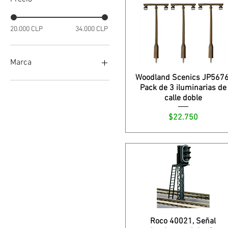
20.000 CLP
34.000 CLP
Marca
Woodland Scenics JP5676
Brawa
Pack de 3 iluminarias de
Roco
calle doble
Woodland Scenics
Precio
$22.750
Roco 40021, Señal