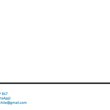
59 847
atsApp)
chile@gmail.com