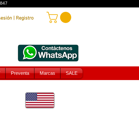
9847
Iniciar sesión | Registro
T
Preventa
Marcas
SALE