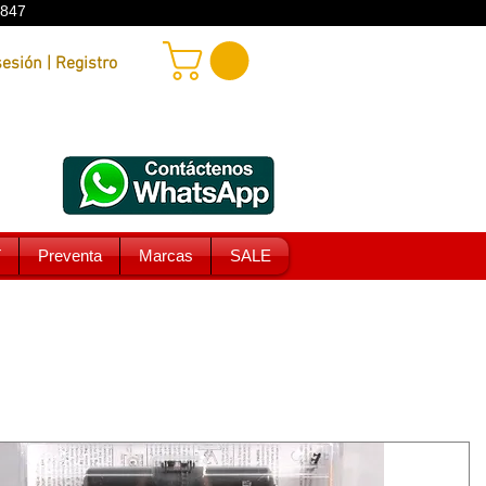
9847
Iniciar sesión | Registro
T
Preventa
Marcas
SALE