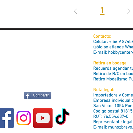
1
Contacto:
Celular: + 56 9 874
(sólo se atiende Wh
E-mail:
hobbycenter
Retira en bodega:
Recuerda agendar tu 
Retiro de R/C en bo
Retiro Modelismo Pu
Nota legal:
Importadora y Comer
Compartir
Empresa individual d
San Víctor 1054 Puen
Código postal 81815
RUT: 76.554.637-0
Representante legal
E-mail:
munozbravo