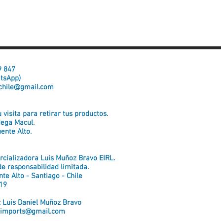
59 847
atsApp)
chile@gmail.com
visita para retirar tus productos.
dega Macul.
ente Alto.
cializadora Luis Muñoz Bravo EIRL.
e responsabilidad limitada.
te Alto - Santiago - Chile
19
: Luis Daniel Muñoz Bravo
.imports@gmail.com