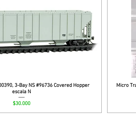
900390, 3-Bay NS #96736 Covered Hopper
Micro Tr
escala N
Precio
$30.000