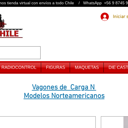
os tienda virtual con envíos a todo Chile / WhatsApp +56 9 8745 
RADIOCONTROL
FIGURAS
MAQUETAS
DIE CAS
Vagones de Carga N
Modelos Norteamericanos