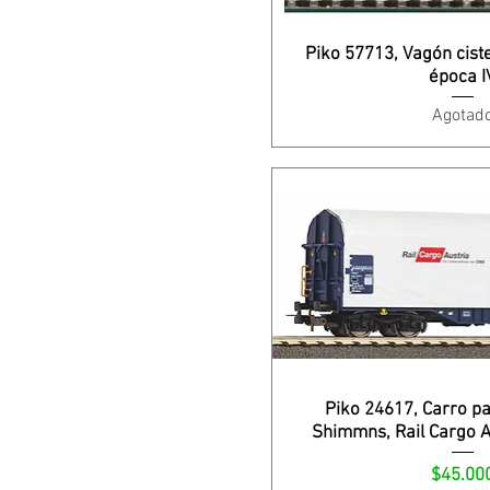
Piko 57713, Vagón cist
época I
Agotad
Piko 24617, Carro p
Shimmns, Rail Cargo A
Precio
$45.00