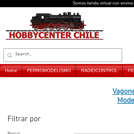
Somos tienda virtual con enví
Home
FERROMODELISMO
RADIOCONTROL
FI
Vagone
Mode
Filtrar por