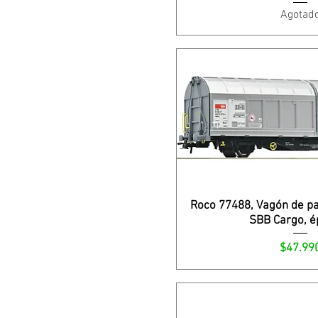
Agotad
Roco 77488, Vagón de pa
SBB Cargo, é
Precio
$47.99