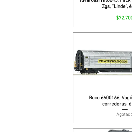
Rivarossi HR6643, Pack 
Zgs, “Linde”, 
Precio
$72.70
Roco 6600166, Vagó
correderas, é
Agotad