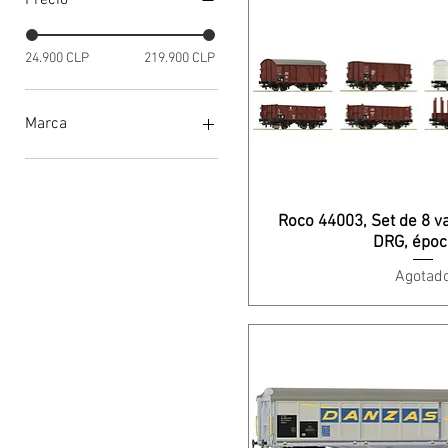
Precio
24.900 CLP
219.900 CLP
Marca
Brawa
ESU
Hornby
Roco 44003, Set de 8 v
Piko
DRG, época
Rivarossi
Agotad
Roco