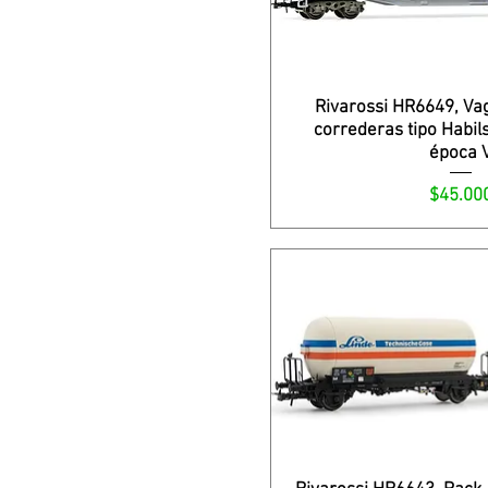
Rivarossi HR6649, Va
correderas tipo Habil
época 
Precio
$45.00