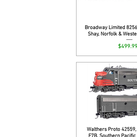
Broadway Limited 8256,
Shay, Norfolk & Weste
Precio
$499.9
Walthers Proto 42559,
F7B, Southern Pacifi