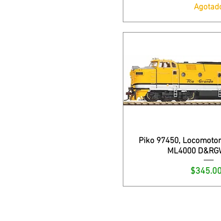
Agotad
Piko 97450, Locomotor
ML4000 D&RG
Precio
$345.0