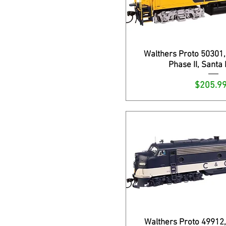
Walthers Proto 50301
Phase II, Santa
Precio
$205.9
Walthers Proto 49912,