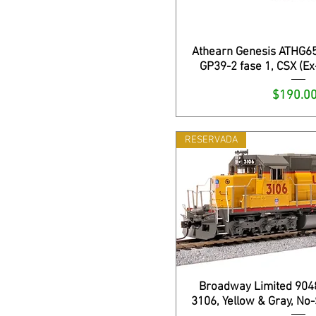
Athearn Genesis ATHG6
GP39-2 fase 1, CSX (Ex
Precio
$190.0
RESERVADA
Broadway Limited 904
3106, Yellow & Gray, No