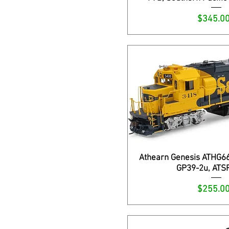
Precio
$345.0
Athearn Genesis ATHG6
GP39-2u, ATS
Precio
$255.0