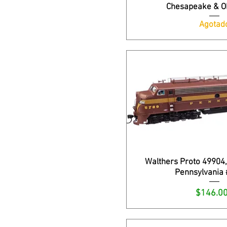
Chesapeake & O
Agotad
Walthers Proto 49904,
Pennsylvania
Precio
$146.0