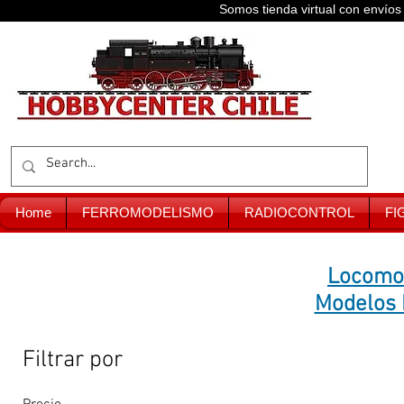
Somos tienda virtual con enví
Home
FERROMODELISMO
RADIOCONTROL
FI
Locomot
Modelos 
Filtrar por