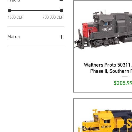
Precio
4500 CLP
700.000 CLP
Marca
Athearn
BLI
Detail West
Walthers Proto 50311
Piko
Phase II, Southern 
ScaleTrains
Walthers Proto
Precio
$205.9