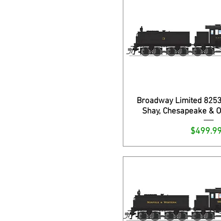
Broadway Limited 8253,
Shay, Chesapeake & Oh
Precio
$499.9