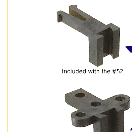
Radio mínimo: 18”. Radi
Análoga de fábrica.
Incluye parlante para una