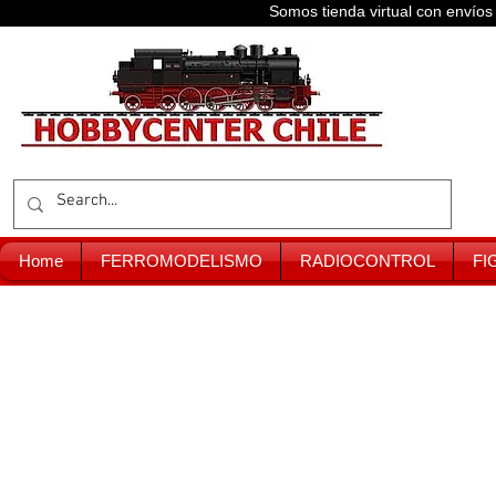
Somos tienda virtual con enví
Home
FERROMODELISMO
RADIOCONTROL
FI