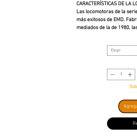
CARACTERÍSTICAS DE LA L
Las locomotoras de la seri
más exitosos de EMD. Fabr
mediados de la de 1980, la
incorporaron a diversas ta
hasta el remolque de trenes
Elegir
de Estados Unidos, estas v
por toda Norteamérica. Mu
actualmente con sistemas 
ecológicamente sostenible
poblados.
Sol
CARACTERÍSTICAS DEL MO
Agrega
Barandillas instaladas de
Pasamanos de agarre de
Motor de 5 polos con vo
R
transmisión multilink p