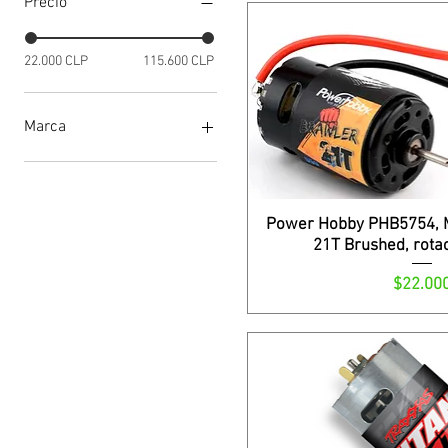
Precio
22.000 CLP
115.600 CLP
Marca
Hobbywing
Power Hobby
Traxxas
Power Hobby PHB5754, M
21T Brushed, rota
Precio
$22.00