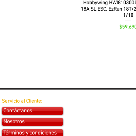
Hobbywing HWI8103001
18A SL ESC, EzRun 18T/
1/18
Precio
$59.69
Servicio al Cliente
:
Contáctanos
Nosotros
Términos y condiciones