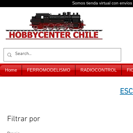
Somos tienda virtual con enví
Home
FERROMODELISMO
RADIOCONTROL
FI
ESC
Filtrar por