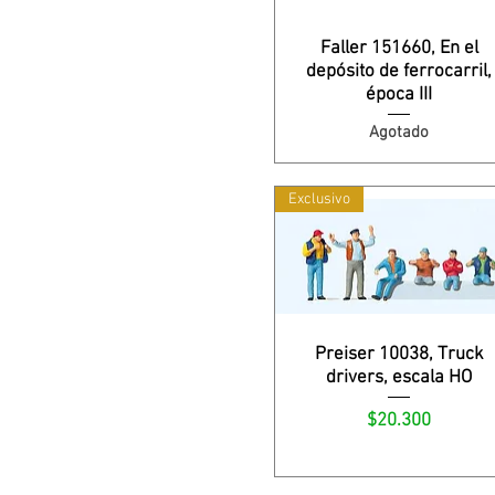
Faller 151660, En el
depósito de ferrocarril,
época III
Agotado
Exclusivo
Preiser 10038, Truck
drivers, escala HO
Precio
$20.300