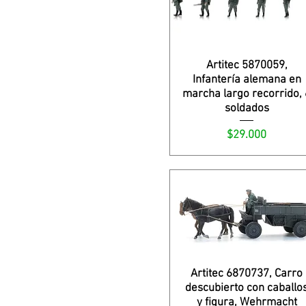
Artitec 5870059,
Infantería alemana en
marcha largo recorrido, 
soldados
Precio
$29.000
Artitec 6870737, Carro
descubierto con caballo
y figura, Wehrmacht