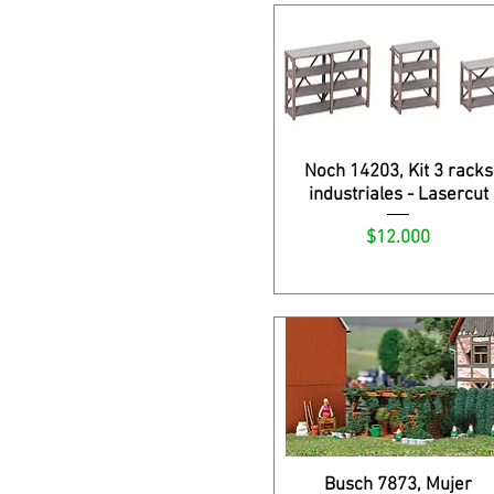
Noch 14203, Kit 3 racks
industriales - Lasercut
Precio
$12.000
Busch 7873, Mujer