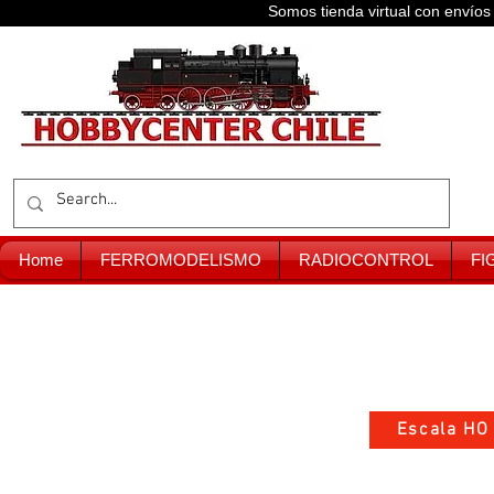
Somos tienda virtual con enví
Home
FERROMODELISMO
RADIOCONTROL
FI
Escala HO