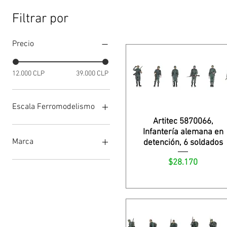
Filtrar por
Precio
12.000 CLP
39.000 CLP
Escala Ferromodelismo
Artitec 5870066,
HO
Infantería alemana en
Marca
detención, 6 soldados
Precio
$28.170
Artitec
Busch
Faller
Noch
Preiser