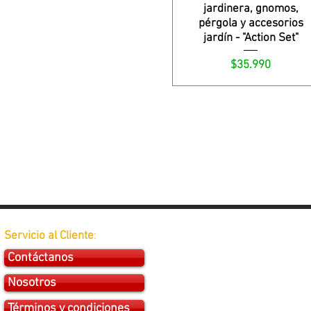
jardinera, gnomos,
pérgola y accesorios
jardín - "Action Set"
Precio
$35.990
Servicio al Cliente
:
Contáctanos
Nosotros
Términos y condiciones