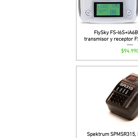
FlySky FS-I6S+iA6B
transmisor y receptor F
Precio
$94.99
Spektrum SPMSR315, 