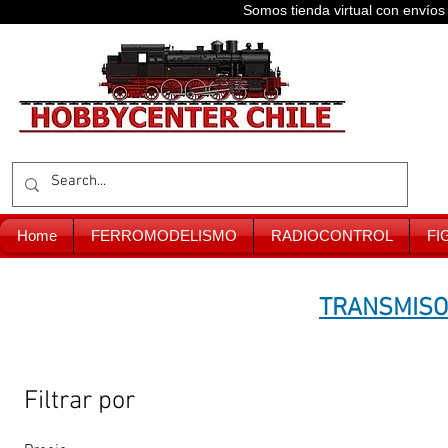
Somos tienda virtual con enví
Home
FERROMODELISMO
RADIOCONTROL
FI
TRANSMISO
Filtrar por