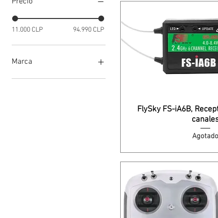
Precio
11.000 CLP
94.990 CLP
Marca
FlySky
Spektrum
Tactic
FlySky FS-iA6B, Recep
canale
Agotad