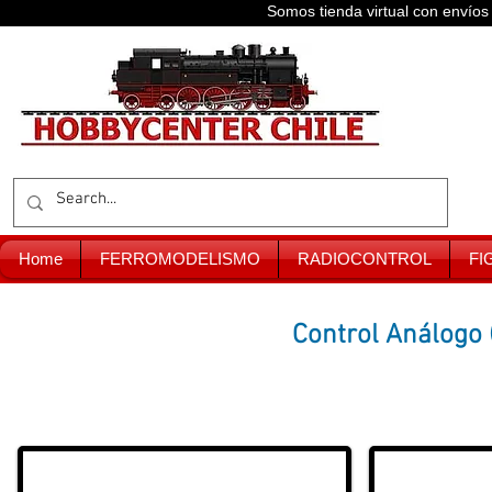
Somos tienda virtual con enví
Home
FERROMODELISMO
RADIOCONTROL
FI
Control Análogo (