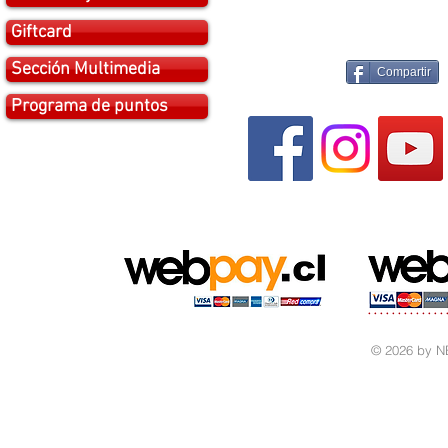
Giftcard
Sección Multimedia
Compartir
Programa de puntos
© 2026 by