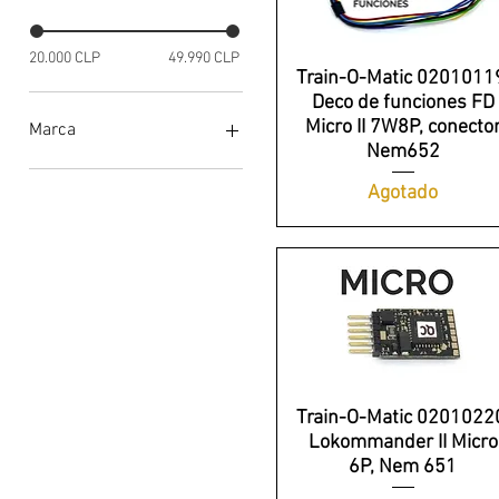
20.000 CLP
49.990 CLP
Train-O-Matic 0201011
Deco de funciones FD
Micro II 7W8P, conecto
Marca
Nem652
ESU
Agotado
Märklin
Train O Matic
Zimo
Train-O-Matic 0201022
Lokommander II Micro
6P, Nem 651