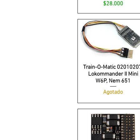
Precio
$28.000
Train-O-Matic 0201020
Lokommander II Mini
W6P, Nem 651
Agotado