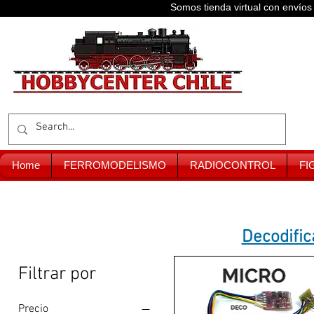
Somos tienda virtual con enví
Home
FERROMODELISMO
RADIOCONTROL
FI
Decodific
Filtrar por
Precio