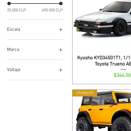
25.000 CLP
690.000 CLP
Escala
1/10
1/12
Marca
Kyosho KYO34501T1, 1/1
Associated Electrics
Toyota Trueno A
Axial
Voltaje
Precio
Carisma
$366.00
CEN Racing
11.1V
Kyosho
7.2V
CRAWLER
Losi
7.4V
MST
RGT
Tamiya
Trasped
Traxxas