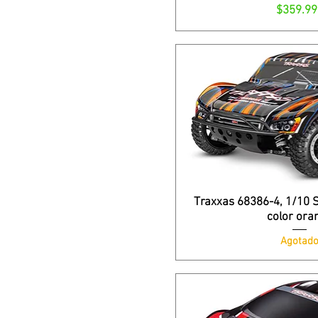
Precio
$359.99
Traxxas 68386-4, 1/10 
color ora
Agotad