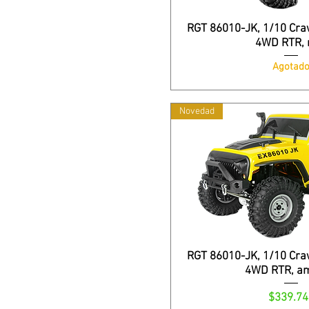
RGT 86010-JK, 1/10 Cra
4WD RTR, 
Agotad
Novedad
RGT 86010-JK, 1/10 Cra
4WD RTR, am
Precio
$339.74