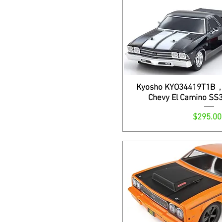
Kyosho KYO34419T1B , 
Chevy El Camino SS
Precio
$295.00