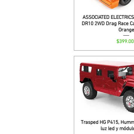
ASSOCIATED ELECTRICS
DR10 2WD Drag Race Ca
Orang
Precio
$399.00
Trasped HG P415, Humme
luz led y módul