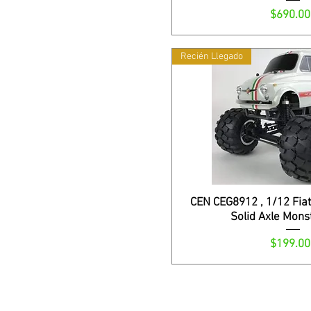
Precio
$690.00
Recién Llegado
CEN CEG8912 , 1/12 Fia
Solid Axle Mons
Precio
$199.00