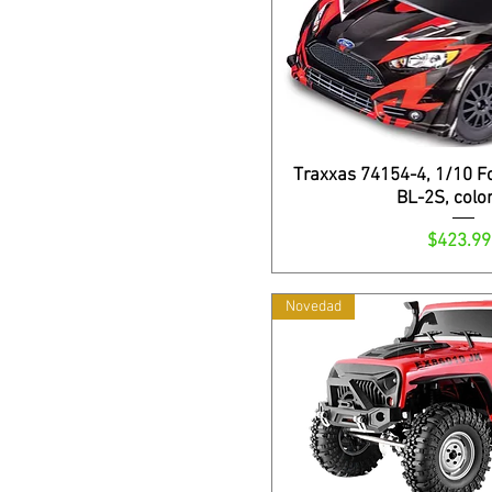
Traxxas 74154-4, 1/10 Fo
BL-2S, color
Precio
$423.99
Novedad