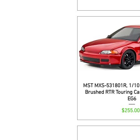
MST MXS-531801R, 1/10
Brushed RTR Touring Ca
EG6
Precio
$255.00