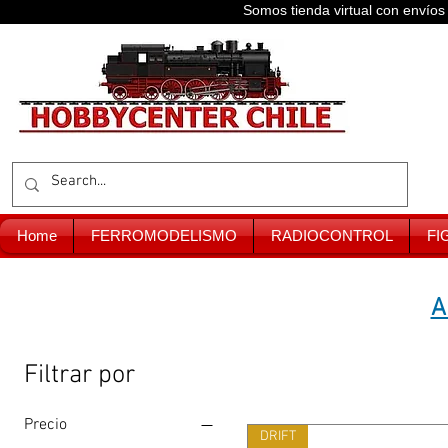
Somos tienda virtual con enví
Home
FERROMODELISMO
RADIOCONTROL
FI
A
Filtrar por
Precio
DRIFT