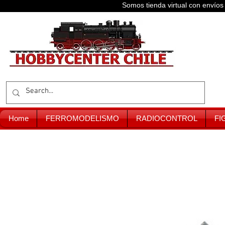
Somos tienda virtual con enví
Home
FERROMODELISMO
RADIOCONTROL
FI