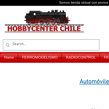
Somos tienda virtual con enví
Home
FERROMODELISMO
RADIOCONTROL
FI
Automóvile