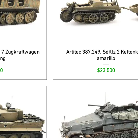
z 7 Zugkraftwagen
Artitec 387.249, SdKfz 2 Ketten
ung
amarillo
Precio
00
$23.500