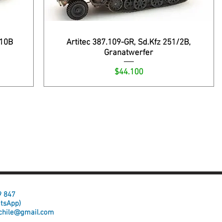
/10B
Artitec 387.109-GR, Sd.Kfz 251/2B,
Granatwerfer
Precio
$44.100
59 847
atsApp)
chile@gmail.com