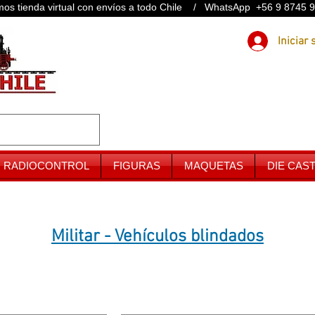
os tienda virtual con envíos a todo Chile / WhatsApp +56 9 8745 
RADIOCONTROL
FIGURAS
MAQUETAS
DIE CAS
Militar - Vehículos blindados