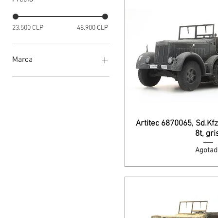
23.500 CLP
48.900 CLP
Marca
Artitec
Artitec 6870065, Sd.Kf
8t, gri
Agotad