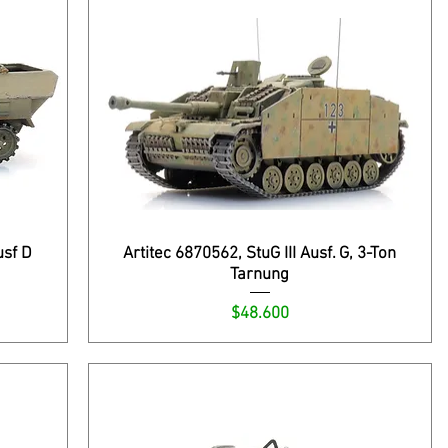
usf D
Artitec 6870562, StuG III Ausf. G, 3-Ton
Tarnung
Precio
$48.600