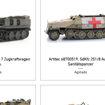
z 7 Zugkraftwagen
Artitec 68700519, SdKfz 251/8 A
s.
Sanitätspanzer
o
Agotado