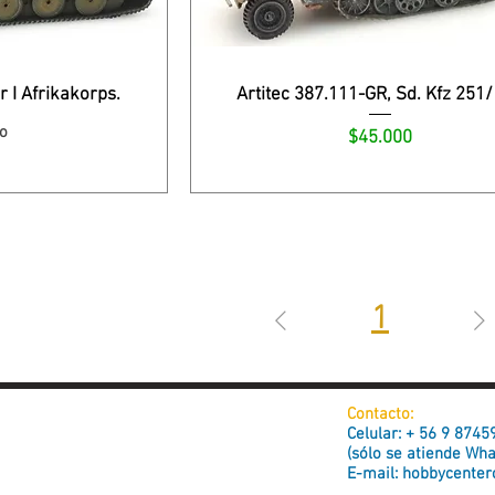
r I Afrikakorps.
Artitec 387.111-GR, Sd. Kfz 251
o
Precio
$45.000
1
Contacto:
Celular: + 56 9 874
(sólo se atiende Wh
E-mail:
hobbycenter