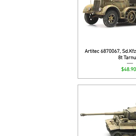
Artitec 6870067, Sd.Kf
8t Tarn
Precio
$48.9