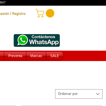
9847
Iniciar sesión | Registro
T
Preventa
Marcas
SALE
Ordenar por