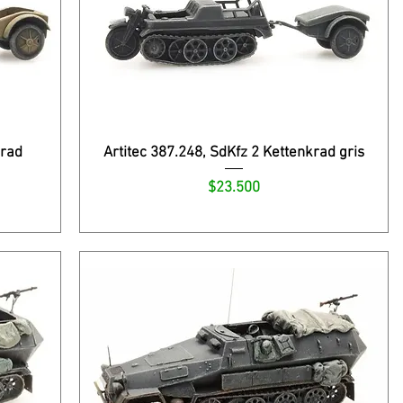
krad
Artitec 387.248, SdKfz 2 Kettenkrad gris
Precio
$23.500