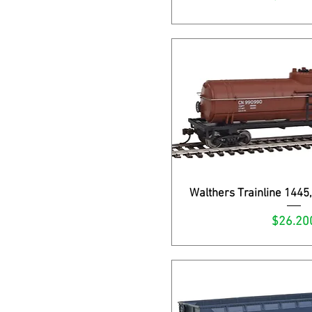
Walthers Trainline 1445
Vista rápi
Precio
$26.20