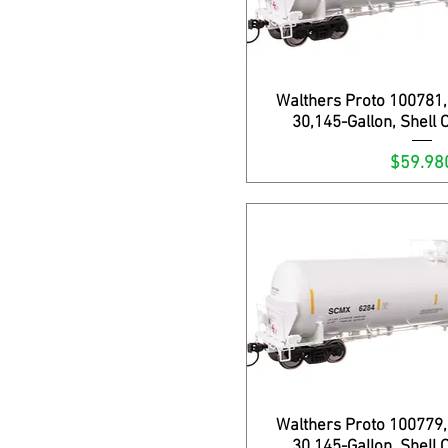
Walthers Proto 100781, 
Vista rápi
30,145-Gallon, Shell 
Precio
$59.98
Walthers Proto 100779, 
Vista rápi
30,145-Gallon, Shell 