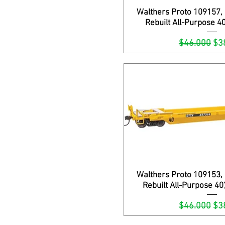
Walthers Proto 109157,
Vista rápi
Rebuilt All-Purpose 4
Precio
Pre
$46.000
$3
Walthers Proto 109153,
Vista rápi
Rebuilt All-Purpose 40
Precio
Pre
$46.000
$3