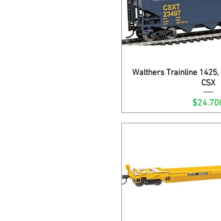
Walthers Trainline 1425,
Vista rápi
CSX
Precio
$24.70