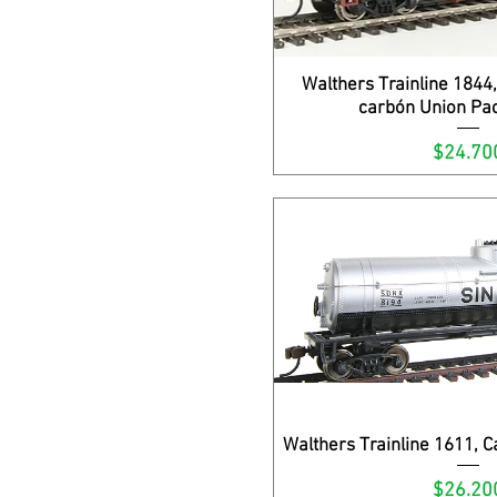
Walthers Trainline 1844
Vista rápi
carbón Union Pac
Precio
$24.70
Walthers Trainline 1611, C
Vista rápi
Precio
$26.20