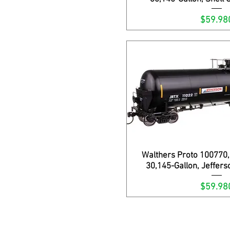
Precio
$59.98
Walthers Proto 100770, 
Vista rápi
30,145-Gallon, Jeffer
Precio
$59.98