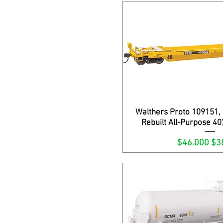
Walthers Proto 109151,
Vista rápi
Rebuilt All-Purpose 40
Precio
Pre
$46.000
$3