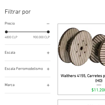
Filtrar por
Precio
4800 CLP
900.000 CLP
Escala
1/10
1/7
Escala Ferromodelismo
Walthers 4155, Carretes 
Vista rápi
HO
(HO)
Marca
Precio
$11.20
Bachmann
Busch