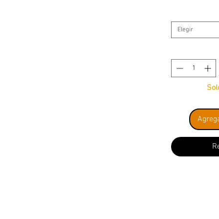
Elegir
Sol
Agrega
R