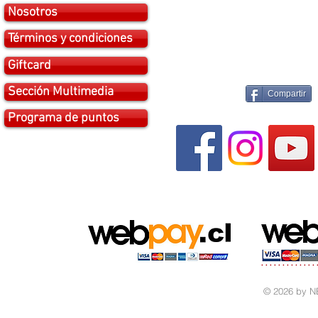
Nosotros
Términos y condiciones
Giftcard
Sección Multimedia
Compartir
Programa de puntos
© 2026 by