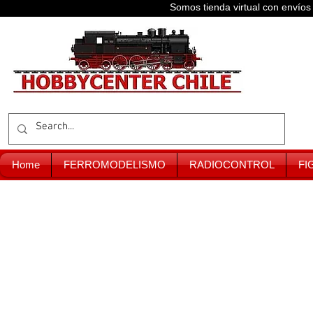
Somos tienda virtual con enví
Home
FERROMODELISMO
RADIOCONTROL
FI