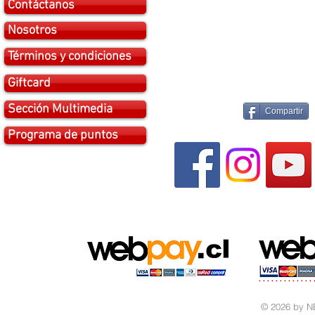
Contáctanos
Nosotros
Términos y condiciones
Giftcard
Sección Multimedia
Compartir
Programa de puntos
© 2026 by