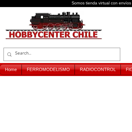
Somos tienda virtual con enví
Home
FERROMODELISMO
RADIOCONTROL
FI