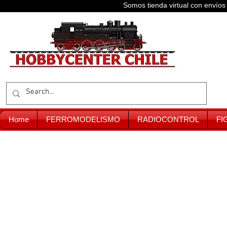
Somos tienda virtual con enví
Home
FERROMODELISMO
RADIOCONTROL
FI