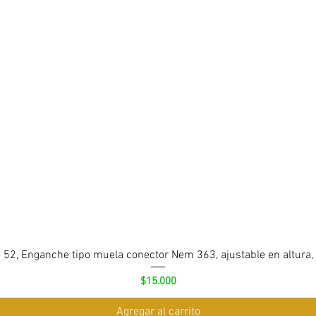
 52, Enganche tipo muela conector Nem 363, ajustable en altura,
Precio
$15.000
Agregar al carrito