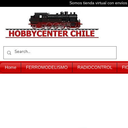
Somos tienda virtual con enví
Home
FERROMODELISMO
RADIOCONTROL
FI