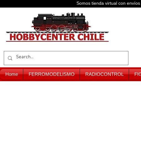
Somos tienda virtual con enví
Home
FERROMODELISMO
RADIOCONTROL
FI