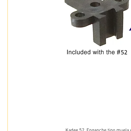
Kadee 52, Enganche tipo muela c