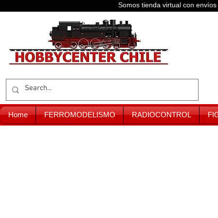
Somos tienda virtual con enví
Home
FERROMODELISMO
RADIOCONTROL
FI