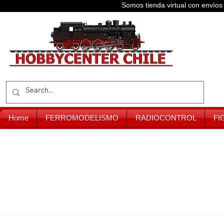
Somos tienda virtual con enví
Home
FERROMODELISMO
RADIOCONTROL
FI