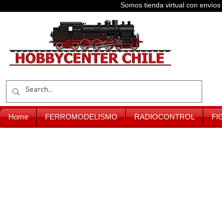
Somos tienda virtual con enví
Home
FERROMODELISMO
RADIOCONTROL
FI