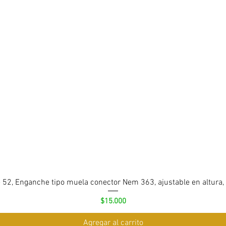
 52, Enganche tipo muela conector Nem 363, ajustable en altura,
Precio
$15.000
Agregar al carrito