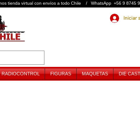
os tienda virtual con envíos a todo Chile / WhatsApp +56 9 8745 
RADIOCONTROL
FIGURAS
MAQUETAS
DIE CAS