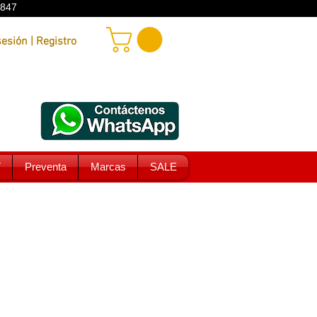
9847
Iniciar sesión | Registro
T
Preventa
Marcas
SALE