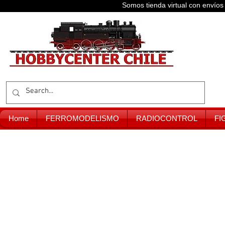
Somos tienda virtual con enví
Home
FERROMODELISMO
RADIOCONTROL
FI