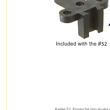
Kadee 52, Enganche tipo muela c