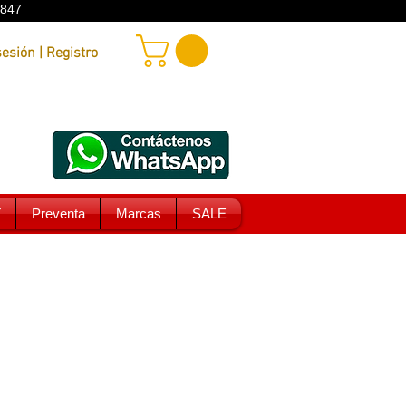
9847
Iniciar sesión | Registro
T
Preventa
Marcas
SALE