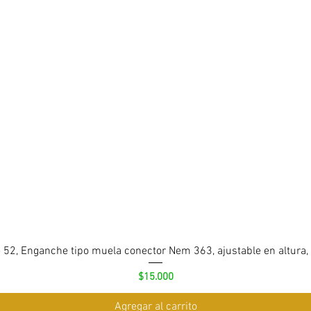
 52, Enganche tipo muela conector Nem 363, ajustable en altura,
Precio
$15.000
Agregar al carrito