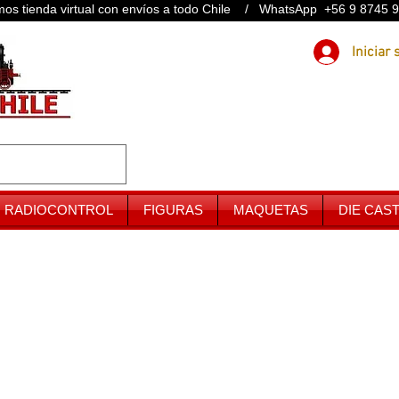
os tienda virtual con envíos a todo Chile / WhatsApp +56 9 8745 
RADIOCONTROL
FIGURAS
MAQUETAS
DIE CAS