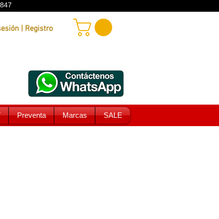
9847
Iniciar sesión | Registro
T
Preventa
Marcas
SALE