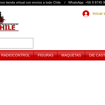
os tienda virtual con envíos a todo Chile / WhatsApp +56 9 8745 
RADIOCONTROL
FIGURAS
MAQUETAS
DIE CAS