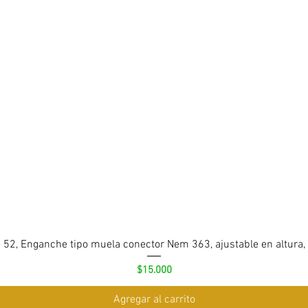
 52, Enganche tipo muela conector Nem 363, ajustable en altura,
Precio
$15.000
Agregar al carrito