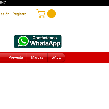
9847
Iniciar sesión | Registro
T
Preventa
Marcas
SALE