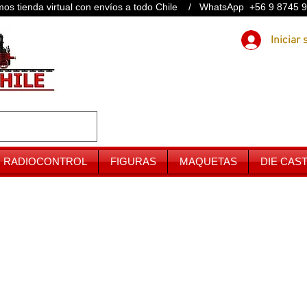
os tienda virtual con envíos a todo Chile / WhatsApp +56 9 8745 
RADIOCONTROL
FIGURAS
MAQUETAS
DIE CAS