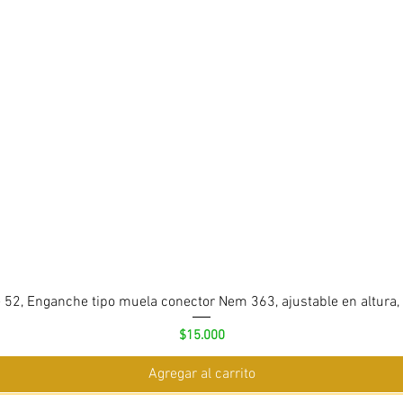
 52, Enganche tipo muela conector Nem 363, ajustable en altura,
Precio
$15.000
Agregar al carrito